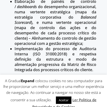
Elaboração de painéis de controlo
/
dashboards
do desempenho organizacional,
numa vertente estratégica (mapa da
estratégia corporativa do
Balanced
Scorecard
), e numa vertente operacional
(mapa de controlo das ações e do
desempenho de cada processo crítico do
cliente) – Alinhamento do controlo de gestão
operacional com a gestão estratégica;
Implementação do processo de Auditoria
Interna (ISO 31000:2018) e respetiva
definição da estrutura e modo de
alimentação progressiva da Matriz de Risco
Integrada dos processos críticos do cliente.
A Gradual
Expand
colocou cookies no seu computador para
lhe proporcionar um melhor serviço e uma melhor experiência
de navegação. Ao continuar a navegar no nosso site está a
consentir a sua utilização.
Ler Politica de
Aceitar
Gradual
Expand
© 2019 |
Politica de Privacidade e de
Privacidade e de Cookies